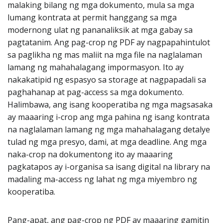
malaking bilang ng mga dokumento, mula sa mga
lumang kontrata at permit hanggang sa mga
modernong ulat ng pananaliksik at mga gabay sa
pagtatanim. Ang pag-crop ng PDF ay nagpapahintulot
sa paglikha ng mas maliit na mga file na naglalaman
lamang ng mahahalagang impormasyon. Ito ay
nakakatipid ng espasyo sa storage at nagpapadali sa
paghahanap at pag-access sa mga dokumento.
Halimbawa, ang isang kooperatiba ng mga magsasaka
ay maaaring i-crop ang mga pahina ng isang kontrata
na naglalaman lamang ng mga mahahalagang detalye
tulad ng mga presyo, dami, at mga deadline. Ang mga
naka-crop na dokumentong ito ay maaaring
pagkatapos ay i-organisa sa isang digital na library na
madaling ma-access ng lahat ng mga miyembro ng
kooperatiba.
Pang-apat, ang pag-crop ng PDF ay maaaring gamitin