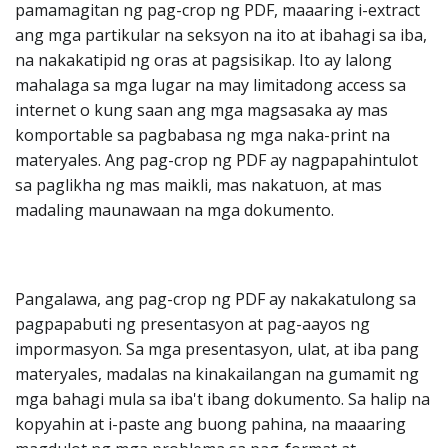
pamamagitan ng pag-crop ng PDF, maaaring i-extract
ang mga partikular na seksyon na ito at ibahagi sa iba,
na nakakatipid ng oras at pagsisikap. Ito ay lalong
mahalaga sa mga lugar na may limitadong access sa
internet o kung saan ang mga magsasaka ay mas
komportable sa pagbabasa ng mga naka-print na
materyales. Ang pag-crop ng PDF ay nagpapahintulot
sa paglikha ng mas maikli, mas nakatuon, at mas
madaling maunawaan na mga dokumento.
Pangalawa, ang pag-crop ng PDF ay nakakatulong sa
pagpapabuti ng presentasyon at pag-aayos ng
impormasyon. Sa mga presentasyon, ulat, at iba pang
materyales, madalas na kinakailangan na gumamit ng
mga bahagi mula sa iba't ibang dokumento. Sa halip na
kopyahin at i-paste ang buong pahina, na maaaring