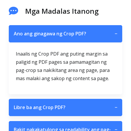
Mga Madalas Itanong
Ano ang ginagawa ng Crop PDF?
−
Inaalis ng Crop PDF ang puting margin sa
paligid ng PDF pages sa pamamagitan ng
pag-crop sa nakikitang area ng page, para
mas malaki ang sakop ng content sa page.
Libre ba ang Crop PDF?
−
Bakit nakakatulong sa readability ang pag-
−