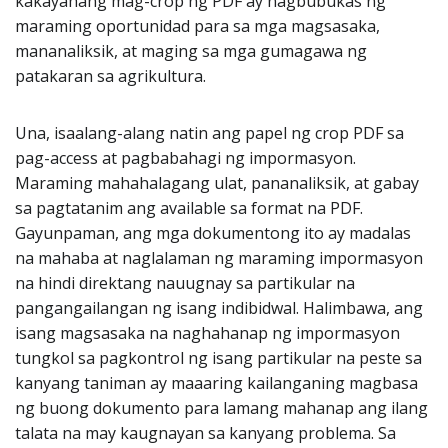
kakayahang mag-crop ng PDF ay nagbubukas ng
maraming oportunidad para sa mga magsasaka,
mananaliksik, at maging sa mga gumagawa ng
patakaran sa agrikultura.
Una, isaalang-alang natin ang papel ng crop PDF sa
pag-access at pagbabahagi ng impormasyon.
Maraming mahahalagang ulat, pananaliksik, at gabay
sa pagtatanim ang available sa format na PDF.
Gayunpaman, ang mga dokumentong ito ay madalas
na mahaba at naglalaman ng maraming impormasyon
na hindi direktang nauugnay sa partikular na
pangangailangan ng isang indibidwal. Halimbawa, ang
isang magsasaka na naghahanap ng impormasyon
tungkol sa pagkontrol ng isang partikular na peste sa
kanyang taniman ay maaaring kailanganing magbasa
ng buong dokumento para lamang mahanap ang ilang
talata na may kaugnayan sa kanyang problema. Sa