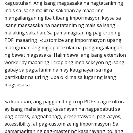
kagustuhan. Ang isang magsasaka na nagtatanim ng
mais sa isang maliit na sakahan ay maaaring
mangailangan ng iba't ibang impormasyon kaysa sa
isang magsasaka na nagtatanim ng mais sa isang
malaking sakahan. Sa pamamagitan ng pag-crop ng
PDF, maaaring i-customize ang impormasyon upang
matugunan ang mga partikular na pangangailangan
ng bawat magsasaka. Halimbawa, ang isang extension
worker ay maaaring i-crop ang mga seksyon ng isang
gabay sa pagtatanim na may kaugnayan sa mga
partikular na uri ng lupa o klima sa lugar ng isang
magsasaka.
Sa kabuuan, ang paggamit ng crop PDF sa agrikultura
ay isang mahalagang kasanayan na nagpapabuti sa
pag-access, pagbabahagi, presentasyon, pag-aayos,
accessibility, at pag-customize ng impormasyon. Sa
pamamagitan ng pag-master ng kasanayang ito, ang