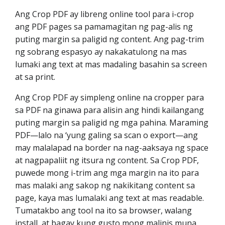
Ang Crop PDF ay libreng online tool para i-crop
ang PDF pages sa pamamagitan ng pag-alis ng
puting margin sa paligid ng content. Ang pag-trim
ng sobrang espasyo ay nakakatulong na mas
lumaki ang text at mas madaling basahin sa screen
at sa print.
Ang Crop PDF ay simpleng online na cropper para
sa PDF na ginawa para alisin ang hindi kailangang
puting margin sa paligid ng mga pahina. Maraming
PDF—lalo na ‘yung galing sa scan o export—ang
may malalapad na border na nag-aaksaya ng space
at nagpapaliit ng itsura ng content. Sa Crop PDF,
puwede mong i-trim ang mga margin na ito para
mas malaki ang sakop ng nakikitang content sa
page, kaya mas lumalaki ang text at mas readable.
Tumatakbo ang tool na ito sa browser, walang
install, at bagay kung gusto mong malinis muna