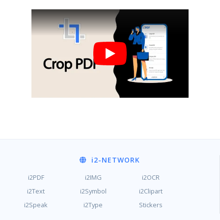
i2
-NETWORK
i2PDF
i2IMG
i2OCR
i2Text
i2Symbol
i2Clipart
i2Speak
i2Type
Stickers