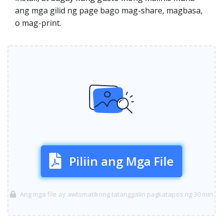
ang mga gilid ng page bago mag-share, magbasa,
o mag-print.
Piliin ang Mga File
Ang mga file ay awtomatikong tatanggalin pagkatapos ng 30 min