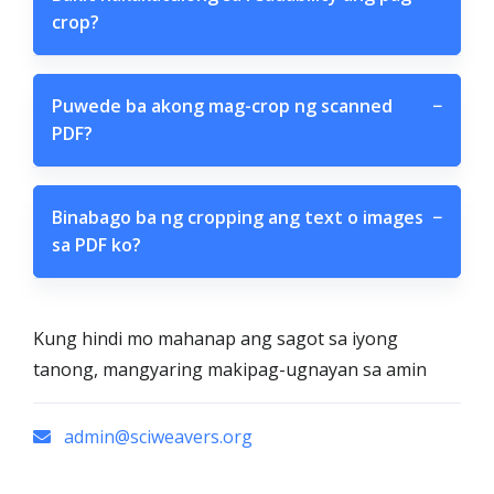
crop?
Puwede ba akong mag-crop ng scanned
−
PDF?
Binabago ba ng cropping ang text o images
−
sa PDF ko?
Kung hindi mo mahanap ang sagot sa iyong
tanong, mangyaring makipag-ugnayan sa amin
admin@sciweavers.org