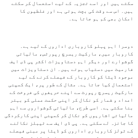
سکتے ہیں اور اسے تجزیہ کے لیے استعمال کر سکتے
ہیں۔ اس سے وقت کی بچت ہوتی ہے اور غلطیوں کا
امکان بھی کم ہو جاتا ہے۔
دوسرا اہم پہلو کاروباری اداروں کے لیے ہے۔
کاروبار میں، مارکیٹ ریسرچ رپورٹس، مالیاتی
گوشوارے اور دیگر اہم دستاویزات اکثر پی ڈی ایف
فارمیٹ میں دستیاب ہوتے ہیں۔ ان دستاویزات میں
موجود ڈیٹا کو کاروبار کے فیصلے کرنے کے لیے
استعمال کیا جاتا ہے۔ مثال کے طور پر، ایک کمپنی
مارکیٹ ریسرچ رپورٹ سے اپنے حریفوں کی فروخت کے
اعداد و شمار کو نکال کر اپنی حکمت عملی کو بہتر
بنا سکتی ہے۔ اسی طرح، مالیاتی گوشواروں سے اہم
مالیاتی اشاریوں کو نکال کر کمپنی اپنی کارکردگی
کا جائزہ لے سکتی ہے۔ پی ڈی ایف سے ٹیبلز نکالنے
کے ٹولز کاروباری اداروں کو ڈیٹا پر مبنی فیصلے