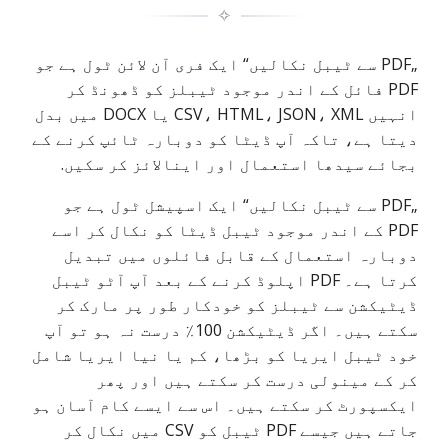
✧
„PDF سے ٹیبل نکالیں“ ایک فری آن لائن ٹول ہے جو
PDF فائل کے اندر موجود ٹیبلز کو ڈھونڈ کر
انہیں CSV، HTML، JSON، XML یا DOCX میں بدل
دیتا ہے، تاکہ آپ ڈیٹا کو دوبارہ ٹائپ کرنے کے
بجائے سیدھا استعمال اور اینالائز کر سکیں.
„PDF سے ٹیبل نکالیں“ ایک اسپیشل ٹول ہے جو
PDF کے اندر موجود ٹیبل ڈیٹا کو نکال کر اسے
دوبارہ استعمال کے قابل فائلوں میں تبدیل
کرتا ہے۔ PDF اپلوڈ کرنے کے بعد آپ آٹو ٹیبل
ڈیٹیکشن سے ٹیبلز کو خودکار طور پر مارک کر
سکتے ہیں۔ اگر ڈیٹیکشن 100٪ درست نہ ہو تو آپ
خود ٹیبل ایریا کو بڑھا، کم یا نیا ایریا شامل
کر کے مینولی درست کر سکتے ہیں اور پھر
ایکسپورٹ کر سکتے ہیں۔ اس سے ایسے کام آسان ہو
جاتے ہیں جیسے PDF ٹیبل کو CSV میں نکال کر