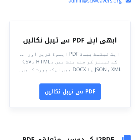
admin@sciweavers.org
ابھی اپنے PDF سے ٹیبل نکالیں
ایک ٹیکسٹ بیسڈ PDF اپلوڈ کریں اور اس
کے ٹیبلز کو چند منٹ میں CSV، HTML،
JSON، XML یا DOCX میں ایکسپورٹ کریں۔
PDF سے ٹیبل نکالیں
i2PDF کے دوسرے متعلقہ PDF