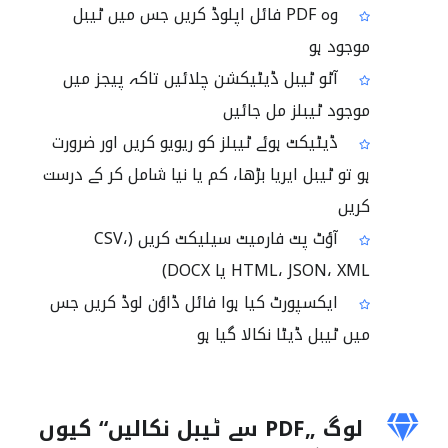
وہ PDF فائل اپلوڈ کریں جس میں ٹیبل
موجود ہو
آٹو ٹیبل ڈیٹیکشن چلائیں تاکہ پیجز میں
موجود ٹیبلز مل جائیں
ڈیٹیکٹ ہوئے ٹیبلز کو ریویو کریں اور ضرورت
ہو تو ٹیبل ایریا بڑھا، کم یا نیا شامل کر کے درست
کریں
آؤٹ پٹ فارمیٹ سیلیکٹ کریں (CSV،
HTML، JSON، XML یا DOCX)
ایکسپورٹ کیا ہوا فائل ڈاؤن لوڈ کریں جس
میں ٹیبل ڈیٹا نکالا گیا ہو
لوگ „PDF سے ٹیبل نکالیں“ کیوں