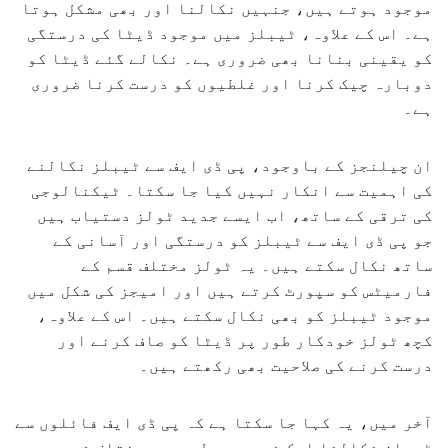
موجود ہوتے ہیں، جنہیں نکالنا اور بھی مشکل ہوتا
ہے۔ اس کے علاوہ، ٹیبلز میں موجود ڈیٹا کی درستگی
کو یقینی بنانا بھی ضروری ہے۔ نکالے گئے ڈیٹا کو
دوبارہ چیک کرنا اور غلطیوں کو درست کرنا ضروری
ہے۔
ان چیلنجز کے باوجود، پی ڈی ایف سے ٹیبلز نکالنے
کی اہمیت سے انکار نہیں کیا جا سکتا۔ ٹیکنالوجی
کی ترقی کے ساتھ، اب ایسے جدید ٹولز دستیاب ہیں
جو پی ڈی ایف سے ٹیبلز کو درستگی اور آسانی کے
ساتھ نکال سکتے ہیں۔ یہ ٹولز مختلف قسم کے
فارمیٹس کو سپورٹ کرتے ہیں اور امیجز کی شکل میں
موجود ٹیبلز کو بھی نکال سکتے ہیں۔ اس کے علاوہ،
کچھ ٹولز خودکار طور پر ڈیٹا کو صاف کرنے اور
درست کرنے کی صلاحیت بھی رکھتے ہیں۔
آخر میں، یہ کہا جا سکتا ہے کہ پی ڈی ایف فائلوں سے
ٹیبلز نکالنا ایک ضروری عمل ہے جو مختلف شعبوں