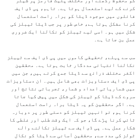
کو محفوظ رکھنے اور مختلف پلیٹ فارمز پر شیئر
کرنے کے لیے استعمال ہوتا ہے۔ تاہم، پی ڈی ایف
فائلوں میں موجود ڈیٹا کو براہ راست استعمال
کرنا مشکل ہوتا ہے، خاص طور پر جب ڈیٹا ٹیبلز کی
شکل میں ہو۔ اسی لیے ٹیبلز کو نکالنا ایک ضروری
عمل بن جاتا ہے۔
سب سے پہلے، تحقیقی کاموں میں پی ڈی ایف سے ٹیبلز
نکالنا انتہائی مددگار ثابت ہوتا ہے۔ محققین
اکثر مختلف ذرائع سے ڈیٹا جمع کرتے ہیں، جن میں
پی ڈی ایف دستاویزات بھی شامل ہیں۔ ان دستاویزات
میں شماریاتی اعداد و شمار، تجرباتی نتائج اور
سروے کے ڈیٹا کو ٹیبلز کی شکل میں پیش کیا جاتا
ہے۔ اگر محققین کو یہ ڈیٹا براہ راست استعمال
کرنا ہو، تو انہیں ٹیبلز کو دستی طور پر دوبارہ
ٹائپ کرنا پڑے گا، جو کہ ایک وقت طلب اور غلطی کا
شکار عمل ہے۔ پی ڈی ایف سے ٹیبلز نکالنے والے
ٹولز کی مدد سے، محققین آسانی سے ڈیٹا کو نکال