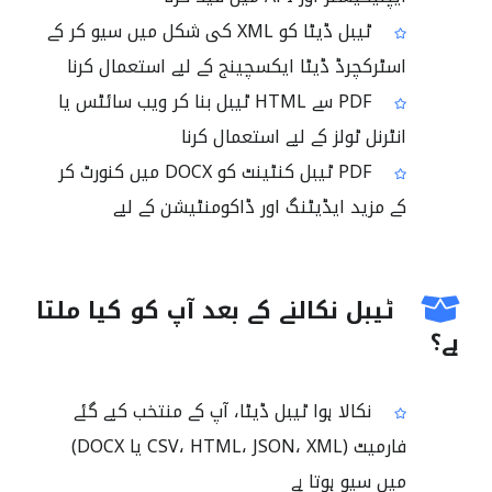
ٹیبل ڈیٹا کو XML کی شکل میں سیو کر کے
اسٹرکچرڈ ڈیٹا ایکسچینج کے لیے استعمال کرنا
PDF سے HTML ٹیبل بنا کر ویب سائٹس یا
انٹرنل ٹولز کے لیے استعمال کرنا
PDF ٹیبل کنٹینٹ کو DOCX میں کنورٹ کر
کے مزید ایڈیٹنگ اور ڈاکومنٹیشن کے لیے
ٹیبل نکالنے کے بعد آپ کو کیا ملتا
ہے؟
نکالا ہوا ٹیبل ڈیٹا، آپ کے منتخب کیے گئے
فارمیٹ (CSV، HTML، JSON، XML یا DOCX)
میں سیو ہوتا ہے