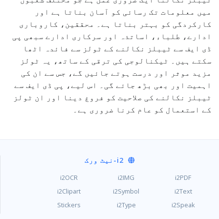
میں معلومات تک رسائی کو آسان بناتا ہے اور
کارکردگی کو بہتر بناتا ہے۔ محققین، کاروباری
ادارے، طلباء، اساتذہ اور سرکاری ادارے سبھی پی
ڈی ایف سے ٹیبلز نکالنے کے ٹولز سے فائدہ اٹھا
سکتے ہیں۔ ٹیکنالوجی کی ترقی کے ساتھ، یہ ٹولز
مزید موثر اور درست ہوتے جائیں گے، جس سے ان کی
اہمیت اور بھی بڑھ جائے گی۔ اس لیے، پی ڈی ایف سے
ٹیبلز نکالنے کی صلاحیت کو فروغ دینا اور ان ٹولز
کے استعمال کو عام کرنا ضروری ہے۔
i2
-نیٹ ورک
i2OCR
i2IMG
i2PDF
i2Clipart
i2Symbol
i2Text
Stickers
i2Type
i2Speak