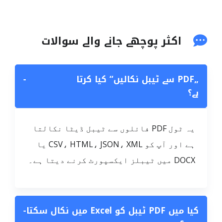
اکثر پوچھے جانے والے سوالات
„PDF سے ٹیبل نکالیں“ کیا کرتا
−
ہے؟
یہ ٹول PDF فائلوں سے ٹیبل ڈیٹا نکالتا
ہے اور آپ کو CSV، HTML، JSON، XML یا
DOCX میں ٹیبلز ایکسپورٹ کرنے دیتا ہے۔
کیا میں PDF ٹیبل کو Excel میں نکال سکتا
−