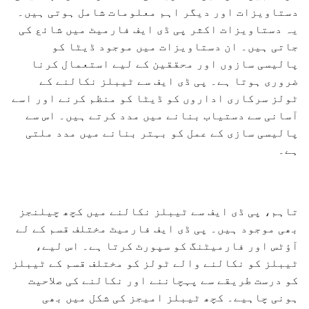
دستاویزات اور دیگر اہم معلومات شامل ہوتی ہیں۔
یہ دستاویزات اکثر پی ڈی ایف فارمیٹ میں شائع کی
جاتی ہیں۔ ان دستاویزات میں موجود ڈیٹا کو
پالیسی سازوں اور محققین کے لیے استعمال کرنا
ضروری ہوتا ہے۔ پی ڈی ایف سے ٹیبلز نکالنے کے
ٹولز سرکاری اداروں کو ڈیٹا کو منظم کرنے اور اسے
آسانی سے دستیاب بنانے میں مدد کرتے ہیں۔ اس سے
پالیسی سازی کے عمل کو بہتر بنانے میں مدد ملتی
ہے۔
تاہم، پی ڈی ایف سے ٹیبلز نکالنے میں کچھ چیلنجز
بھی موجود ہیں۔ پی ڈی ایف فارمیٹ مختلف قسم کے لے
آؤٹس اور فارمیٹنگ کو سپورٹ کرتا ہے۔ اس لیے،
ٹیبلز کو نکالنے والے ٹولز کو مختلف قسم کے ٹیبلز
کو درست طریقے سے پہچاننے اور نکالنے کی صلاحیت
ہونی چاہیے۔ کچھ ٹیبلز امیجز کی شکل میں بھی