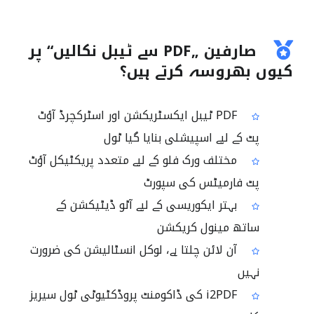
صارفین „PDF سے ٹیبل نکالیں“ پر
کیوں بھروسہ کرتے ہیں؟
PDF ٹیبل ایکسٹریکشن اور اسٹرکچرڈ آؤٹ
پٹ کے لیے اسپیشلی بنایا گیا ٹول
مختلف ورک فلو کے لیے متعدد پریکٹیکل آؤٹ
پٹ فارمیٹس کی سپورٹ
بہتر ایکوریسی کے لیے آٹو ڈیٹیکشن کے
ساتھ مینول کریکشن
آن لائن چلتا ہے، لوکل انسٹالیشن کی ضرورت
نہیں
i2PDF کی ڈاکومنٹ پروڈکٹیوٹی ٹول سیریز