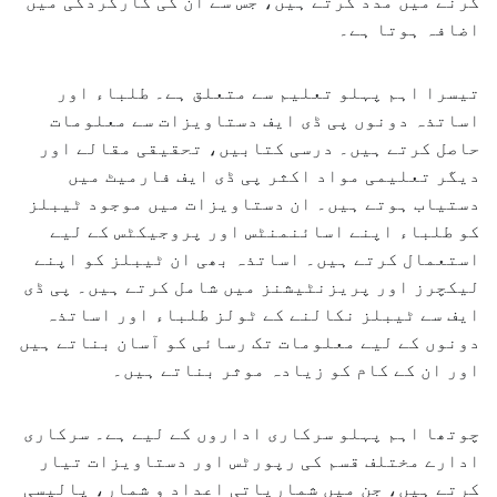
کرنے میں مدد کرتے ہیں، جس سے ان کی کارکردگی میں
اضافہ ہوتا ہے۔
تیسرا اہم پہلو تعلیم سے متعلق ہے۔ طلباء اور
اساتذہ دونوں پی ڈی ایف دستاویزات سے معلومات
حاصل کرتے ہیں۔ درسی کتابیں، تحقیقی مقالے اور
دیگر تعلیمی مواد اکثر پی ڈی ایف فارمیٹ میں
دستیاب ہوتے ہیں۔ ان دستاویزات میں موجود ٹیبلز
کو طلباء اپنے اسائنمنٹس اور پروجیکٹس کے لیے
استعمال کرتے ہیں۔ اساتذہ بھی ان ٹیبلز کو اپنے
لیکچرز اور پریزنٹیشنز میں شامل کرتے ہیں۔ پی ڈی
ایف سے ٹیبلز نکالنے کے ٹولز طلباء اور اساتذہ
دونوں کے لیے معلومات تک رسائی کو آسان بناتے ہیں
اور ان کے کام کو زیادہ موثر بناتے ہیں۔
چوتھا اہم پہلو سرکاری اداروں کے لیے ہے۔ سرکاری
ادارے مختلف قسم کی رپورٹس اور دستاویزات تیار
کرتے ہیں، جن میں شماریاتی اعداد و شمار، پالیسی