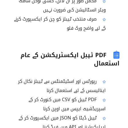
مکمل طور پر آن لائن، کسی لوکل سافٹ
ویئر انسٹالیشن کی ضرورت نہیں
صرف منتخب ٹیبلز کو چن کر ایکسپورٹ کرنے
کے لیے واضح ورک فلو
PDF ٹیبل ایکسٹریکشن کے عام
استعمال
رپورٹس اور اسٹیٹمنٹس سے ٹیبلز نکال کر
اینالیسس کے لیے استعمال کرنا
PDF ٹیبل کو CSV میں کنورٹ کر کے
اسپریڈشیٹ ایپس میں اوپن کرنا
ٹیبل ڈیٹا کو JSON میں ایکسپورٹ کر کے
ایپلیکیشنز اور API میں فیڈ کرنا