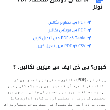
ٹولز
PDF سے تصاویر نکالیں
PDF سے فونٹس نکالیں
Table کو PDF میں تبدیل کریں
CSV کو PDF میں تبدیل کریں
کیوں؟ پی ڈی ایف سے میزیں نکالیں۔ ؟
پی ڈی ایف (PDF) فائلوں سے ٹیبلز یا جدولوں کو
نکالنے کی اہمیت آج کے دور میں بہت بڑھ گئی ہے۔ یہ
اہمیت مختلف شعبوں میں محسوس کی جاتی ہے، جن میں
تحقیق، کاروبار، تعلیم اور سرکاری ادارے شامل
ہیں۔ پی ڈی ایف ایک مقبول فارمیٹ ہے جو دستاویزات