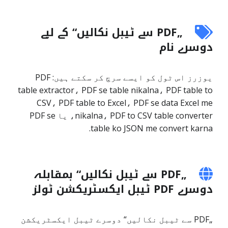
„PDF سے ٹیبل نکالیں“ کے لیے
دوسرے نام
یوزرز اس ٹول کو ایسے سرچ کر سکتے ہیں: PDF
table extractor، PDF se table nikalna، PDF table to
CSV، PDF table to Excel، PDF se data Excel me
nikalna، PDF to CSV table converter، یا PDF se
table ko JSON me convert karna.
„PDF سے ٹیبل نکالیں“ بمقابلہ
دوسرے PDF ٹیبل ایکسٹریکشن ٹولز
„PDF سے ٹیبل نکالیں“ دوسرے ٹیبل ایکسٹریکشن