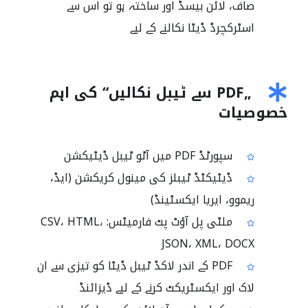
صاف، لائن بیسڈ اور ساختہ ہو تو اس سے
اسٹرکچرڈ ڈیٹا نکالنے کے لیے
„PDF سے ٹیبل نکالیں“ کی اہم
خصوصیات
سپورٹڈ PDF میں آٹو ٹیبل ڈیٹیکشن
ڈیٹیکٹڈ ٹیبلز کی مینول کریکشن (ایڈ،
ریموو، ایریا ایکسٹینڈ)
ملٹی پل آؤٹ پٹ فارمیٹس: CSV، HTML،
JSON، XML، DOCX
PDF کے اندر لاکڈ ٹیبل ڈیٹا کو تیزی سے ان
لاک اور ایکسٹریکٹ کرنے کے لیے ڈیزائنڈ