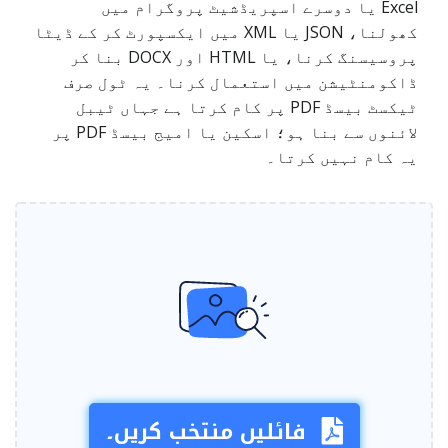
Excel یا دوسرے اسپریڈشیٹ پروگرام میں
کھولنا، JSON یا XML میں ایکسپورٹ کر کے ڈیٹا
پروسیسنگ کرنا، یا HTML اور DOCX بنا کر
ڈاکومنٹیشن میں استعمال کرنا۔ یہ ٹول صرف
ٹیکسٹ بیسڈ PDF پر کام کرتا ہے جہاں ٹیبل
لائنوں سے بنا ہو؛ اسکین یا امیج بیسڈ PDF پر
یہ کام نہیں کرتا۔
فائلیں منتخب کریں۔