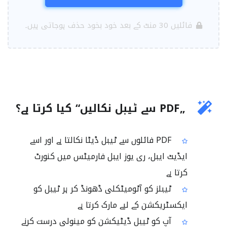
فائلیں 30 منٹ کے بعد خود بخود حذف ہوجاتی ہیں۔
„PDF سے ٹیبل نکالیں“ کیا کرتا ہے؟
PDF فائلوں سے ٹیبل ڈیٹا نکالتا ہے اور اسے
ایڈیٹ ایبل، ری یوز ایبل فارمیٹس میں کنورٹ
کرتا ہے
ٹیبلز کو آٹومیٹکلی ڈھونڈ کر ہر ٹیبل کو
ایکسٹریکشن کے لیے مارک کرتا ہے
آپ کو ٹیبل ڈیٹیکشن کو مینولی درست کرنے