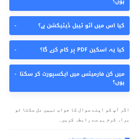
ہوں؟
کیا اس میں آٹو ٹیبل ڈیٹیکشن ہے؟
−
کیا یہ اسکین PDF پر کام کرے گا؟
−
میں کن فارمیٹس میں ایکسپورٹ کر سکتا
−
ہوں؟
اگر آپ کو اپنے سوال کا جواب نہیں مل سکتا تو
براہ کرم ہم سے رابطہ کریں۔