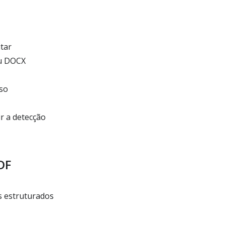
itar
ou DOCX
uso
r a detecção
DF
s estruturados