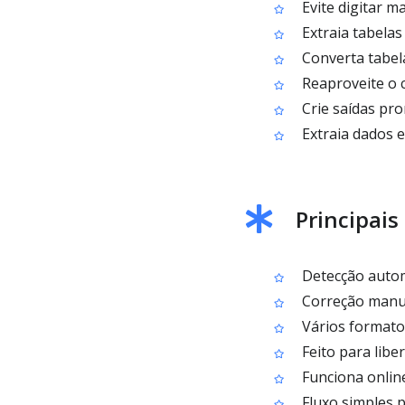
Evite digitar 
Extraia tabelas
Converta tabel
Reaproveite o 
Crie saídas pr
Extraia dados 
Principais
Detecção autom
Correção manual
Vários formato
Feito para lib
Funciona online
Fluxo simples p