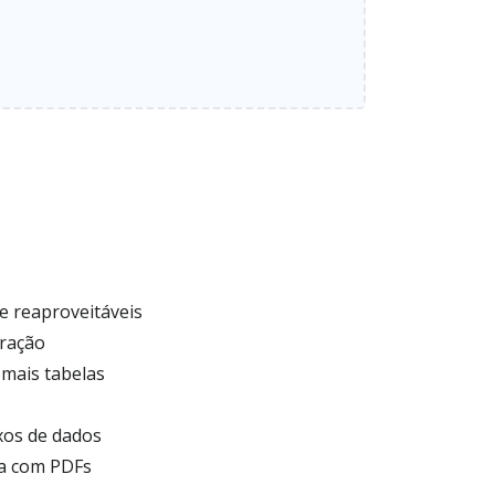
e reaproveitáveis
tração
mais tabelas
uxos de dados
na com PDFs