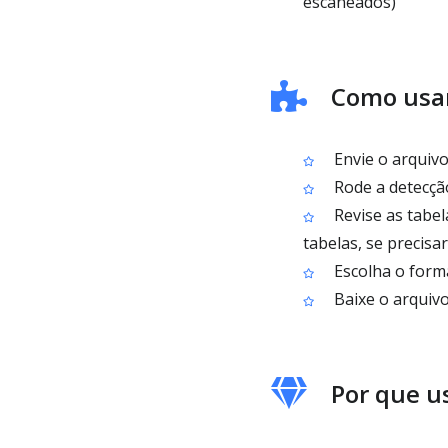
escaneados)
Como usar
Envie o arquiv
Rode a detecção
Revise as tabel
tabelas, se precisar
Escolha o form
Baixe o arquiv
Por que us