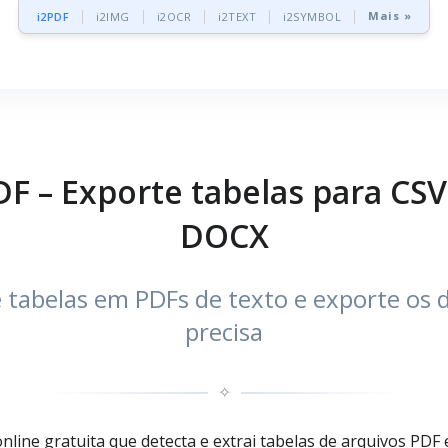
Mais »
i2PDF
i2IMG
i2OCR
i2TEXT
i2SYMBOL
PDF – Exporte tabelas para CS
DOCX
tabelas em PDFs de texto e exporte os 
precisa
✧
online gratuita que detecta e extrai tabelas de arquivos P