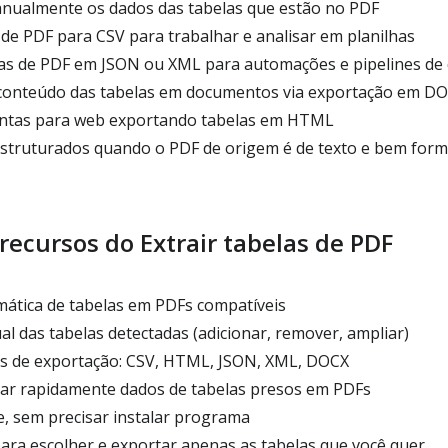
manualmente os dados das tabelas que estão no PDF
 de PDF para CSV para trabalhar e analisar em planilhas
as de PDF em JSON ou XML para automações e pipelines de
conteúdo das tabelas em documentos via exportação em D
ontas para web exportando tabelas em HTML
estruturados quando o PDF de origem é de texto e bem for
 recursos do Extrair tabelas de PDF
ática de tabelas em PDFs compatíveis
 das tabelas detectadas (adicionar, remover, ampliar)
s de exportação: CSV, HTML, JSON, XML, DOCX
erar rapidamente dados de tabelas presos em PDFs
, sem precisar instalar programa
ara escolher e exportar apenas as tabelas que você quer