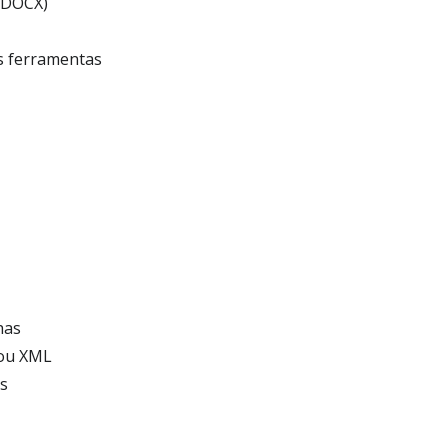
 DOCX)
as ferramentas
has
 ou XML
s