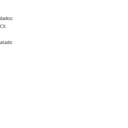
 dados
OCX
matado