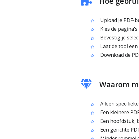
Hoe gebruik
Upload je PDF-b
Kies de pagina’s d
Bevestig je selec
Laat de tool ee
Download de PDF
Waarom men
Alleen specifieke
Een kleinere PDF
Een hoofdstuk, b
Een gerichte PDF
Minder rommel d