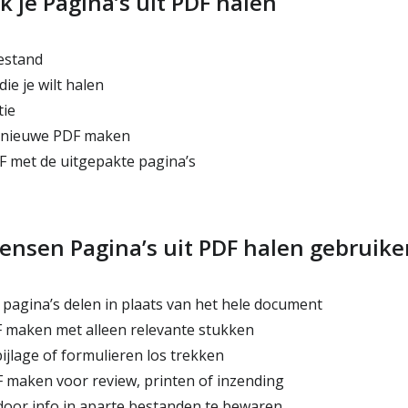
 je Pagina’s uit PDF halen
estand
ie je wilt halen
tie
n nieuwe PDF maken
 met de uitgepakte pagina’s
sen Pagina’s uit PDF halen gebruike
 pagina’s delen in plaats van het hele document
 maken met alleen relevante stukken
ijlage of formulieren los trekken
 maken voor review, printen of inzending
oor info in aparte bestanden te bewaren