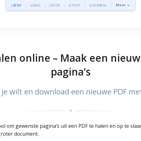
Meer »
i2PDF
i2IMG
i2OCR
i2TEXT
i2SYMBOL
halen online – Maak een nieu
pagina’s
e je wilt en download een nieuwe PDF met
✧
tool om gewenste pagina’s uit een PDF te halen en op te sla
groter document.