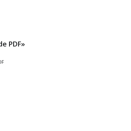
 de PDF»
DF