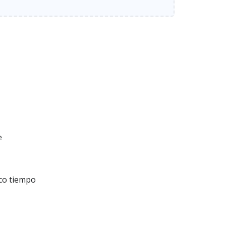
e
co tiempo