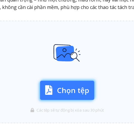
t, không cần cài phần mềm, phù hợp cho các thao tác tách tr
Chọn tệp
Các tệp sẽ tự động bị xóa sau 30 phút