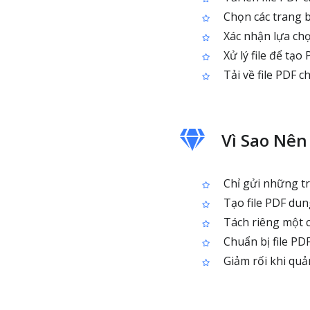
Chọn các trang 
Xác nhận lựa ch
Xử lý file để tạo
Tải về file PDF c
Vì Sao Nên
Chỉ gửi những tra
Tạo file PDF dun
Tách riêng một c
Chuẩn bị file PD
Giảm rối khi quản