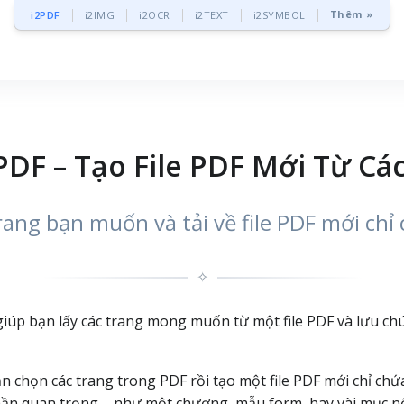
Thêm »
i2PDF
i2IMG
i2OCR
i2TEXT
i2SYMBOL
PDF – Tạo File PDF Mới Từ Cá
ng bạn muốn và tải về file PDF mới chỉ 
✧
iúp bạn lấy các trang mong muốn từ một file PDF và lưu chú
 chọn các trang trong PDF rồi tạo một file PDF mới chỉ chứ
 phần quan trọng – như một chương, mẫu form, hay vài mục nội