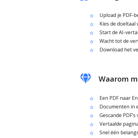
Upload je PDF-b
Kies de doeltaal 
Start de AI-verta
Wacht tot de verw
Download het ver
Waarom me
Een PDF naar Eng
Documenten in ee
Gescande PDF’s v
Vertaalde pagina
Snel één belangr