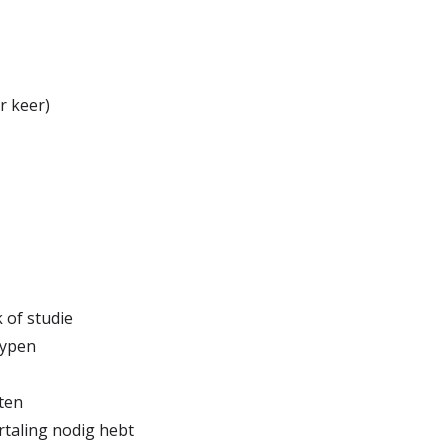
r keer)
 of studie
typen
ten
rtaling nodig hebt