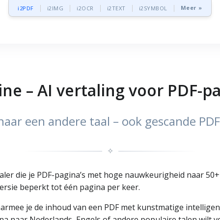
Meer »
i2PDF
i2IMG
i2OCR
i2TEXT
i2SYMBOL
ne – AI vertaling voor PDF-pa
aar een andere taal – ook gescande PDF’s
✧
rtaler die je PDF-pagina’s met hoge nauwkeurigheid naar 50+
ersie beperkt tot één pagina per keer.
aarmee je de inhoud van een PDF met kunstmatige intelligenti
ina naar Nederlands, Engels of andere populaire talen wilt v