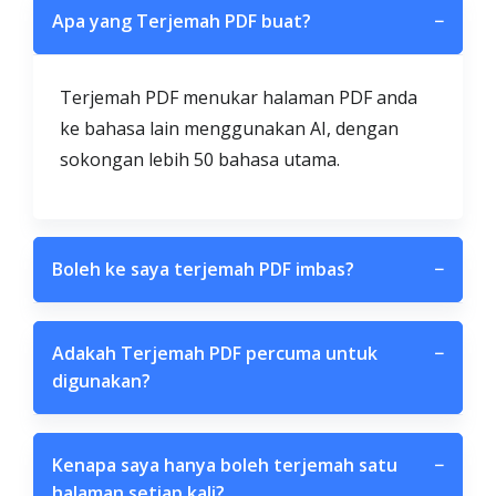
Apa yang Terjemah PDF buat?
−
Terjemah PDF menukar halaman PDF anda
ke bahasa lain menggunakan AI, dengan
sokongan lebih 50 bahasa utama.
Boleh ke saya terjemah PDF imbas?
−
Adakah Terjemah PDF percuma untuk
−
digunakan?
Kenapa saya hanya boleh terjemah satu
−
halaman setiap kali?