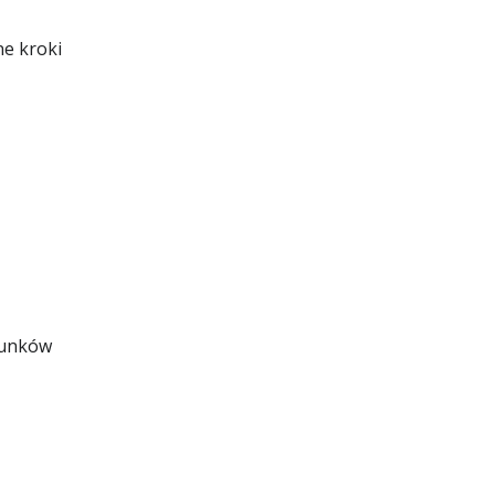
e kroki
runków