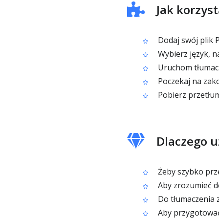
Jak korzys
Dodaj swój plik 
Wybierz język, n
Uruchom tłumacze
Poczekaj na zako
Pobierz przetłu
Dlaczego u
Żeby szybko prze
Aby zrozumieć d
Do tłumaczenia z
Aby przygotować 