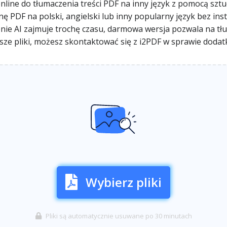
ine do tłumaczenia treści PDF na inny język z pomocą sztuczn
ę PDF na polski, angielski lub inny popularny język bez in
ie AI zajmuje trochę czasu, darmowa wersja pozwala na tłum
sze pliki, możesz skontaktować się z i2PDF w sprawie dodat
Wybierz pliki
Pliki są automatycznie usuwane po 30 minutach