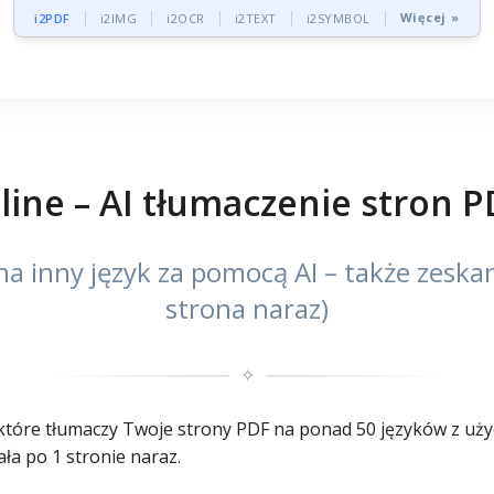
Więcej »
i2PDF
i2IMG
i2OCR
i2TEXT
i2SYMBOL
ine – AI tłumaczenie stron P
a inny język za pomocą AI – także zeska
strona naraz)
✧
tóre tłumaczy Twoje strony PDF na ponad 50 języków z użyc
ła po 1 stronie naraz.