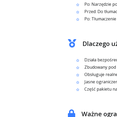
Po: Narzędzie po
Przed: Do tłuma
Po: Tłumaczenie 
Dlaczego u
Działa bezpośredn
Zbudowany pod k
Obsługuje realn
Jasne ograniczen
Część pakietu na
Ważne ogra