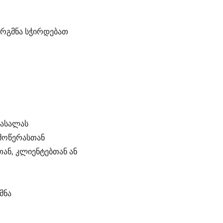
არგმნა სჭირდებათ
მასალას
იმოწერასთან
ნ, კლიენტებთან ან
მნა