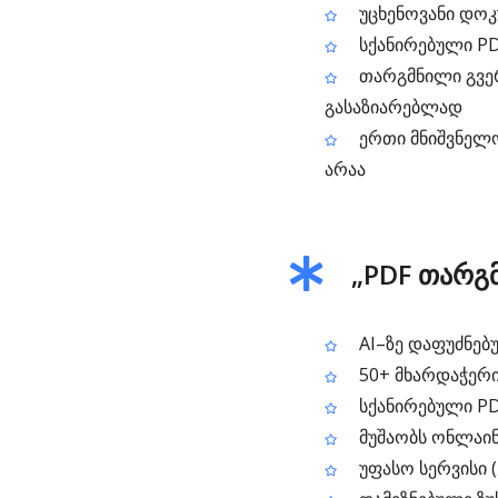
უცხენოვანი დოკუ
სქანირებული PD
თარგმნილი გვერ
გასაზიარებლად
ერთი მნიშვნელო
არაა
„PDF თარგ
AI–ზე დაფუძნებ
50+ მხარდაჭერი
სქანირებული PD
მუშაობს ონლაინ
უფასო სერვისი 