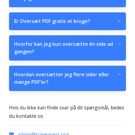
Er Oversæt PDF gratis at bruge?
−
Hvorfor kan jeg kun oversætte én side ad
−
gangen?
Hvordan oversætter jeg flere sider eller
−
mange PDF’er?
Hvis du ikke kan finde svar på dit spørgsmål, bedes
du kontakte os
admin@sciweavers.org