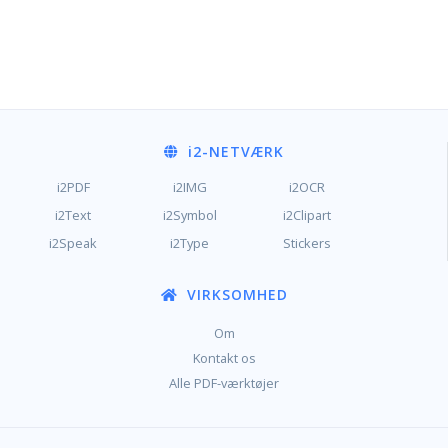
i2
-NETVÆRK
i2PDF
i2IMG
i2OCR
i2Text
i2Symbol
i2Clipart
i2Speak
i2Type
Stickers
VIRKSOMHED
Om
Kontakt os
Alle PDF-værktøjer