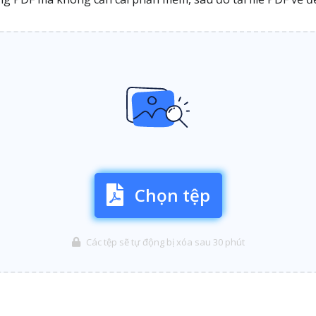
Chọn tệp
Các tệp sẽ tự động bị xóa sau 30 phút