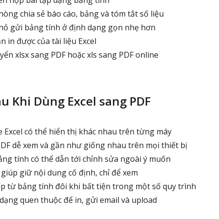
iên nộp bài tập dạng bảng tính
òng chia sẻ báo cáo, bảng và tóm tắt số liệu
ỏ gửi bảng tính ở định dạng gọn nhẹ hơn
in được của tài liệu Excel
uyển xlsx sang PDF hoặc xls sang PDF online
au Khi Dùng Excel sang PDF
e Excel có thể hiển thị khác nhau trên từng máy
 PDF dễ xem và gần như giống nhau trên mọi thiết bị
ảng tính có thể dẫn tới chỉnh sửa ngoài ý muốn
giúp giữ nội dung cố định, chỉ để xem
ếp từ bảng tính đôi khi bất tiện trong một số quy trình
 dạng quen thuộc để in, gửi email và upload