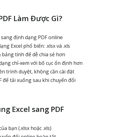
 PDF Làm Được Gì?
l sang định dạng PDF online
ng Excel phổ biến: .xlsx và .xls
bảng tính để dễ chia sẻ hơn
 dạng chỉ‑xem với bố cục ổn định hơn
ên trình duyệt, không cần cài đặt
F để tải xuống sau khi chuyển đổi
ng Excel sang PDF
của bạn (.xlsx hoặc .xls)
uyển đổi online hoàn tất