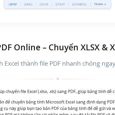
Thêm »
i2PDF
i2IMG
i2OCR
i2TEXT
i2SYMBOL
PDF Online – Chuyển XLSX & 
 Excel thành file PDF nhanh chóng ngay
✧
p chuyển file Excel (.xlsx, .xls) sang PDF, giúp bảng tính dễ 
iản để chuyển bảng tính Microsoft Excel sang định dạng PDF
 cụ này giúp bạn tạo bản PDF của bảng tính để dễ gửi và xem
ng PDF mà không cần cài phần mềm, sau đó tải file PDF về để 